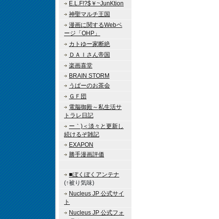
E.L.F!?$￥~JunKtion
神聖マルチ王国
漫画に関するWebペ
ージ「OHP」
カトゆー家断絶
ＤＡＩさん帝国
楽画喜堂
BRAIN STORM
うぱーのお茶会
ＧＦ団
電脳御殿～私生活サ
トラレ日記
ー｀)＜淡々と更新し
続けるぞ雑記
EXAPON
勝手漫画評価
■ぼくぼくアンテナ
(↑被り気味)
Nucleus JP 公式サイ
ト
Nucleus JP 公式フォ