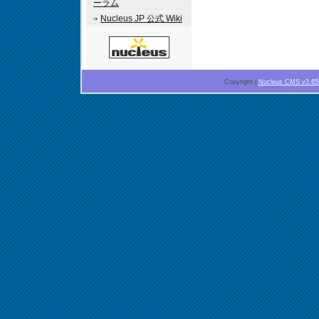
ーラム
Nucleus JP 公式 Wiki
Copyright |
Nucleus CMS v3.65