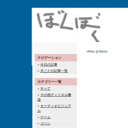
hatenadummy
«Prev ||| Next»
ナビゲーション
今日の記事
月ごとの記事一覧
カテゴリー一覧
すべて
その他ディジタル機
器
オーディオビジュア
ル
ゲーム
コペン