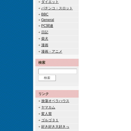
ダイエット
パチンコ・スロット
BBC
General
PC関連
日記
柴犬
漫画
漫画・アニメ
検索
リンク
放蕩オペラハウス
ヤマカム
変人窟
ゴルゴ３１
好き好き大好きっ